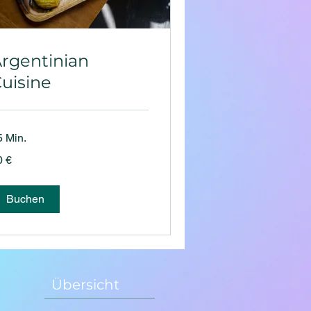
rgentinian
uisine
5 Min.
0 €
ro
Buchen
Übersicht