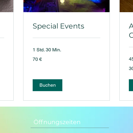
Special Events
A
C
1 Std. 30 Min.
70
4
70 €
Euro
30
3
Eu
Buchen
Öffnungszeiten