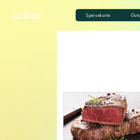
Speisekarte
Guts