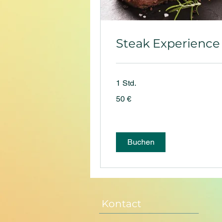
Steak Experience
1 Std.
50
50 €
Euro
Buchen
Kontact